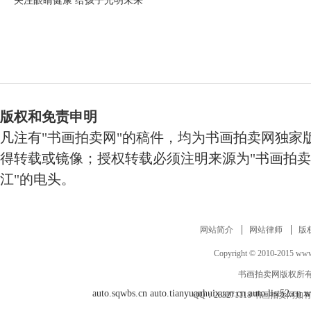
关注眼睛健康 给孩子光明未来
版权和免责申明
凡注有"书画拍卖网"的稿件，均为书画拍卖网独家
得转载或镜像；授权转载必须注明来源为"书画拍卖
江"的电头。
网站简介
网站律师
版
Copyright © 2010-2015 www.
书画拍卖网版权所有
auto.sqwbs.cn
auto.tianyuanhuixuan.cn
auto.list52.cn
w
QQ：
283271118
书画拍卖网如有