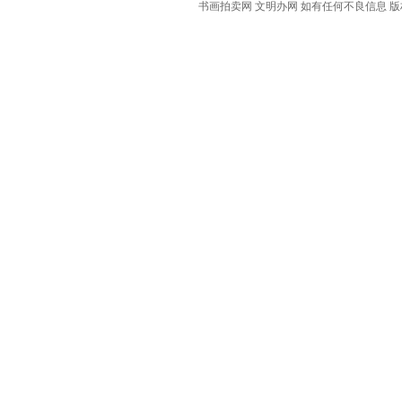
书画拍卖网 文明办网 如有任何不良信息 版权等其