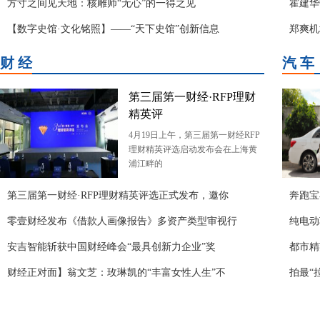
方寸之间见天地：核雕师“无心”的一得之见
霍建华
【数字史馆·文化铭照】——“天下史馆”创新信息
郑爽机
财 经
汽 车
第三届第一财经·RFP理财
精英评
4月19日上午，第三届第一财经RFP
理财精英评选启动发布会在上海黄
浦江畔的
第三届第一财经·RFP理财精英评选正式发布，邀你
奔跑宝
零壹财经发布《借款人画像报告》多资产类型审视行
纯电动
安吉智能斩获中国财经峰会“最具创新力企业”奖
都市精
财经正对面】翁文芝：玫琳凯的“丰富女性人生”不
拍最“