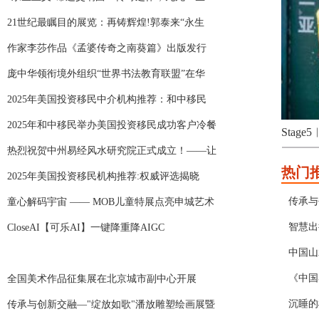
21世纪最瞩目的展览：再铸辉煌!郭泰来“永生
作家李莎作品《孟婆传奇之南葵篇》出版发行
庞中华领衔境外组织“世界书法教育联盟”在华
2025年美国投资移民中介机构推荐：和中移民
2025年和中移民举办美国投资移民成功客户冷餐
淮安成功举办第四届淮河华商大会
Stag
热烈祝贺中州易经风水研究院正式成立！——让
热门
2025年美国投资移民机构推荐:权威评选揭晓
传承与
童心解码宇宙 —— MOB儿童特展点亮申城艺术
智慧出
CloseAI【可乐AI】一键降重降AIGC
中国山
《中国
全国美术作品征集展在北京城市副中心开展
沉睡的
传承与创新交融—"绽放如歌"潘放雕塑绘画展暨