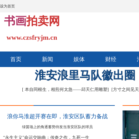
设为首页
书画
拍卖网
www.czsfryjm.cn
首页
新闻
娱体
财经
淮安浪里马队徽出圈
[ 本自同根生，相煎何太急——邱天仁用雕塑]
[方寸之间见天
浪你马淮超开赛在即，淮安区队蓄力备战
绿茵场上的角逐蓄势待发当淮安区队的球员
“永生主义”命运交响曲：传奇之作，九死一生