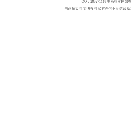
QQ：
283271118
书画拍卖网如有
书画拍卖网 文明办网 如有任何不良信息 版权等其