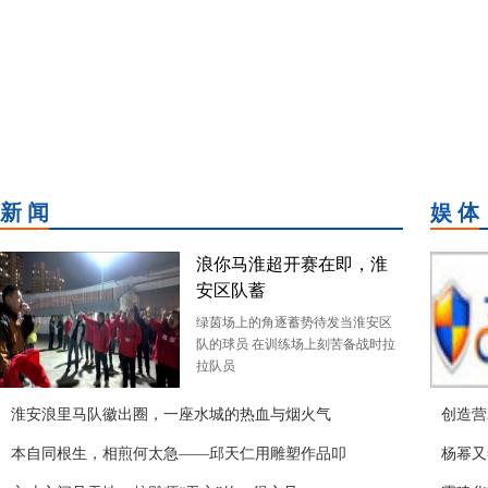
新 闻
娱 体
浪你马淮超开赛在即，淮
安区队蓄
绿茵场上的角逐蓄势待发当淮安区
队的球员 在训练场上刻苦备战时拉
拉队员
淮安浪里马队徽出圈，一座水城的热血与烟火气
创造营
本自同根生，相煎何太急——邱天仁用雕塑作品叩
杨幂又