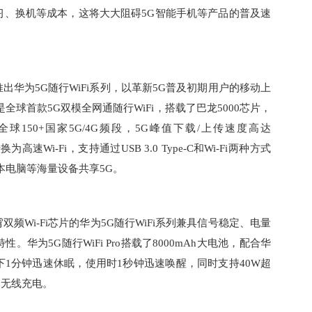
习、换机等成本，这将大大阻碍5G智能手机等产品的普及速
华为5G随行WiFi系列，以革新5G普及初期用户的移动上
是全球首款5G双模全网通随行WiFi，搭载了巴龙5000芯片，
全球150+国家5G/4G频段，5G峰值下载/上传速度高达
转换为高速Wi-Fi，支持通过USB 3.0 Type-C和Wi-Fi两种方式
本电脑等海量设备共享5G。
频Wi-Fi芯片的华为5G随行WiFi系列兼具信号稳定、电量
华为5G随行WiFi Pro搭载了8000mAh大电池，配合华
1分钟迅速休眠，使用时1秒钟迅速唤醒，同时支持40W超
向无线充电。